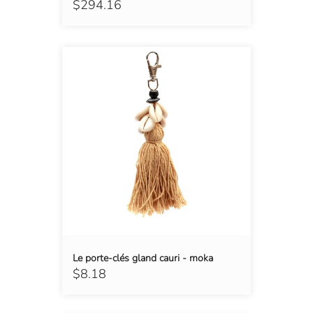
$294.16
Le porte-clés gland cauri - moka
$8.18