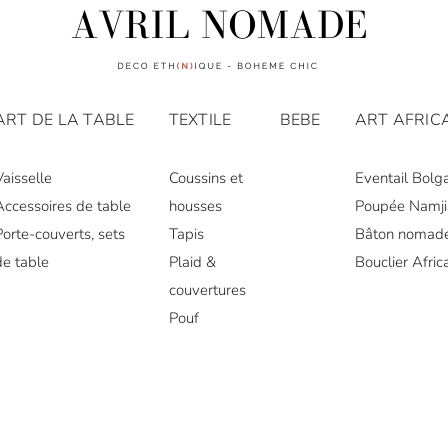
ART DE LA TABLE
TEXTILE
BEBE
ART AFRIC
Vaisselle
Coussins et
Eventail Bolg
Accessoires de table
housses
Poupée Namji
Porte-couverts, sets
Tapis
Bâton nomad
de table
Plaid &
Bouclier Afric
couvertures
Pouf