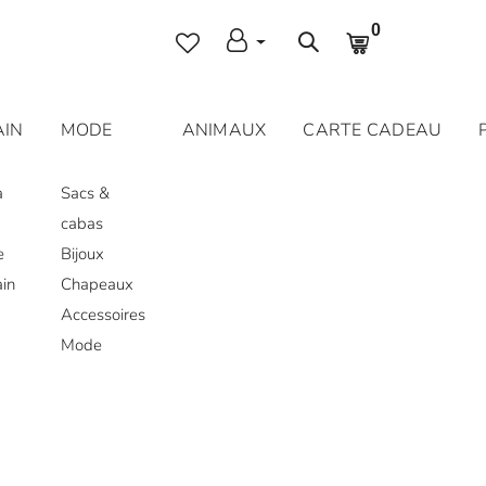
0
AIN
MODE
ANIMAUX
CARTE CADEAU
a
Sacs &
cabas
e
Bijoux
ain
Chapeaux
Accessoires
Mode