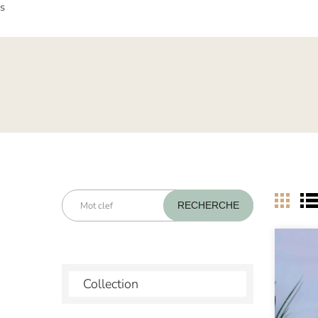
es
Collection