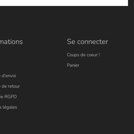
mations
Se connecter
Coups de coeur !
Panier
e d'envoi
e de retour
vée RGPD
s légales