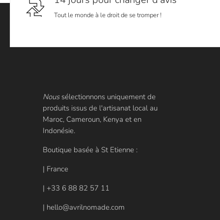
Tout le monde à le droit de se tromper !
Nous
sélectionnons uniquement de
produits issus de l'artisanat local au
Maroc, Cameroun, Kenya et en
Indonésie.
Boutique basée à St Etienne :
| France
| +33 6 88 82 57 11
| hello@avrilnomade.com