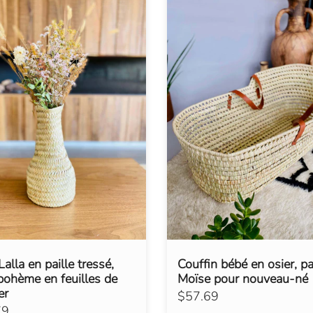
alla en paille tressé,
Couffin bébé en osier, pa
bohème en feuilles de
Moïse pour nouveau-né
er
$57.69
79