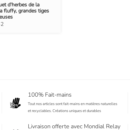
et d'herbes de la
 fluffy, grandes tiges
euses
32
100% Fait-mains
Tout nos articles sont fait-mains en matières naturelles
et recyclables. Créations uniques et durables
Livraison offerte avec Mondial Relay