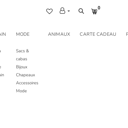
0
AIN
MODE
ANIMAUX
CARTE CADEAU
a
Sacs &
cabas
e
Bijoux
ain
Chapeaux
Accessoires
Mode