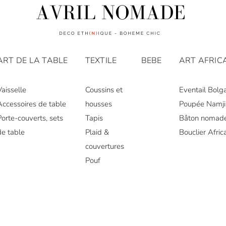
ART DE LA TABLE
TEXTILE
BEBE
ART AFRIC
Vaisselle
Coussins et
Eventail Bolg
Accessoires de table
housses
Poupée Namji
Porte-couverts, sets
Tapis
Bâton nomad
de table
Plaid &
Bouclier Afric
couvertures
Pouf