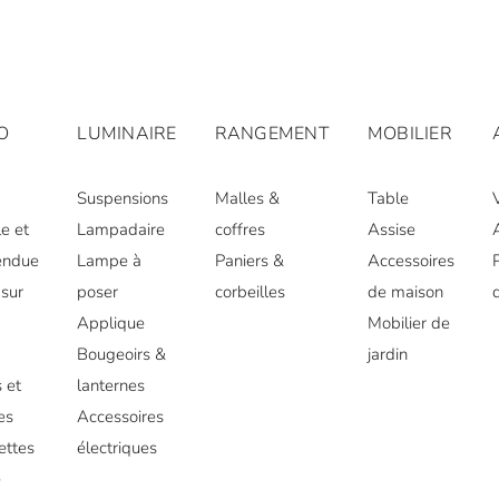
O
LUMINAIRE
RANGEMENT
MOBILIER
Suspensions
Malles &
Table
e et
Lampadaire
coffres
Assise
endue
Lampe à
Paniers &
Accessoires
sur
poser
corbeilles
de maison
Applique
Mobilier de
r
Bougeoirs &
jardin
 et
lanternes
es
Accessoires
ettes
électriques
e