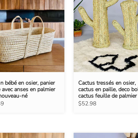
in bébé en osier, panier
Cactus tressés en osier,
 avec anses en palmier
cactus en paille, deco b
nouveau-né
cactus feuille de palmier
69
$52.98