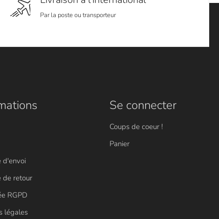
Par la poste ou transporteur
mations
Se connecter
Coups de coeur !
Panier
e d'envoi
e de retour
vée RGPD
s légales