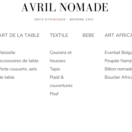
ART DE LA TABLE
TEXTILE
BEBE
ART AFRIC
Vaisselle
Coussins et
Eventail Bolg
Accessoires de table
housses
Poupée Namji
Porte-couverts, sets
Tapis
Bâton nomad
de table
Plaid &
Bouclier Afric
couvertures
Pouf