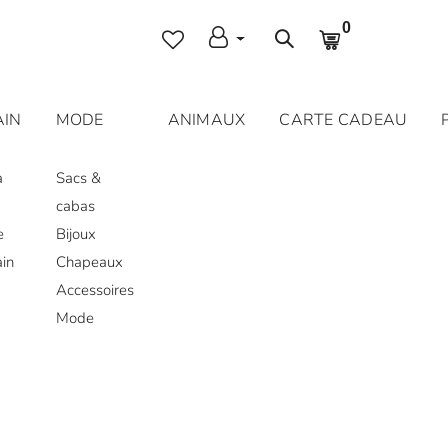
0
AIN
MODE
ANIMAUX
CARTE CADEAU
a
Sacs &
cabas
e
Bijoux
ain
Chapeaux
Accessoires
Mode