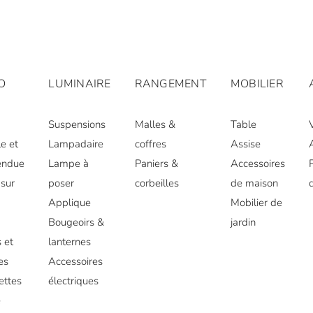
O
LUMINAIRE
RANGEMENT
MOBILIER
Suspensions
Malles &
Table
e et
Lampadaire
coffres
Assise
endue
Lampe à
Paniers &
Accessoires
sur
poser
corbeilles
de maison
Applique
Mobilier de
r
Bougeoirs &
jardin
 et
lanternes
es
Accessoires
ettes
électriques
e