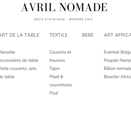
ART DE LA TABLE
TEXTILE
BEBE
ART AFRIC
Vaisselle
Coussins et
Eventail Bolg
Accessoires de table
housses
Poupée Namji
Porte-couverts, sets
Tapis
Bâton nomad
de table
Plaid &
Bouclier Afric
couvertures
Pouf