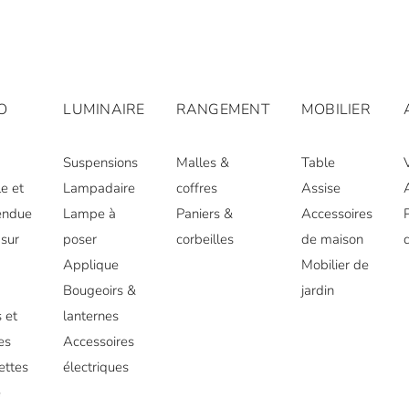
O
LUMINAIRE
RANGEMENT
MOBILIER
Suspensions
Malles &
Table
e et
Lampadaire
coffres
Assise
endue
Lampe à
Paniers &
Accessoires
sur
poser
corbeilles
de maison
Applique
Mobilier de
r
Bougeoirs &
jardin
 et
lanternes
es
Accessoires
ettes
électriques
e