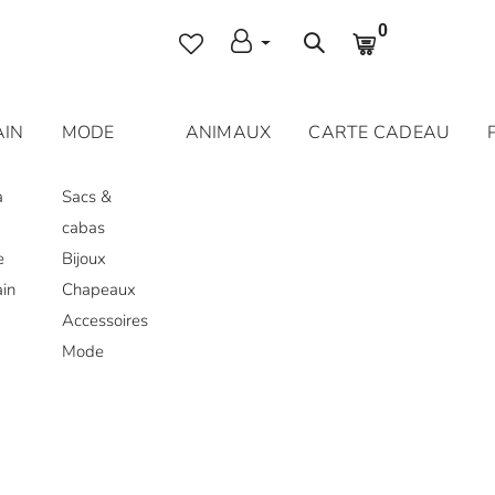
0
AIN
MODE
ANIMAUX
CARTE CADEAU
a
Sacs &
cabas
e
Bijoux
ain
Chapeaux
Accessoires
Mode